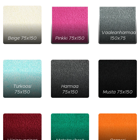
Vaaleanharmaa
Beige 75x150
Pinkki 75x150
150x75
Turkoosi
Harmaa
75x150
75x150
Musta 75x150