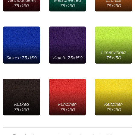
Viininpunainen
Metsänvihreä
Oranssi
75x150
75x150
75x150
Limenvihreä
Sininen 75x150
Violetti 75x150
75x150
Ruskea
Punainen
Keltainen
75x150
75x150
75x150